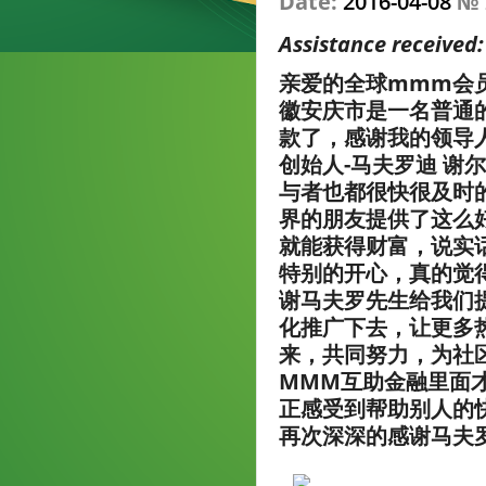
Date:
2016-04-08
№
Assistance received
亲爱的全球mmm会员
徽安庆市是一名普通的
款了，感谢我的领导
创始人-马夫罗迪 谢
与者也都很快很及时
界的朋友提供了这么
就能获得财富，说实
特别的开心，真的觉
谢马夫罗先生给我们
化推广下去，让更多
来，共同努力，为社区
MMM互助金融里面
正感受到帮助别人的
再次深深的感谢马夫