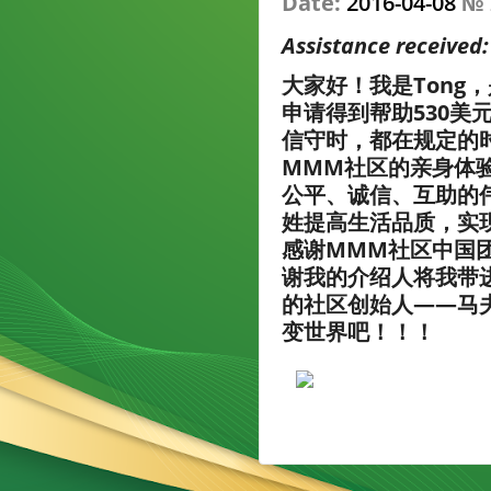
Date:
2016-04-08
№
Assistance received
大家好！我是Tong
申请得到帮助530美
信守时，都在规定的
MMM社区的亲身体
公平、诚信、互助的
姓提高生活品质，实
感谢MMM社区中国
谢我的介绍人将我带
的社区创始人——马
变世界吧！！！