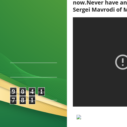
now.Never have an
Sergei Mavrodi of
9
0
4
1
7
8
1