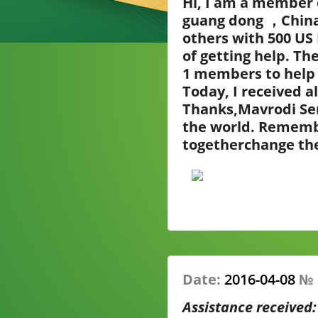
Hi, I am a member 
guang dong ，China. 
others with 500 US
of getting help. T
1 members to help 
Today, I received 
Thanks,Mavrodi Ser
the world. Remembe
togetherchange th
Date:
2016-04-08
№
Assistance received