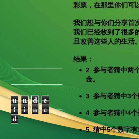
彩票，在那里你们可
我们想与你们分享首
我们已经收到了很多
且改善这些人的生活
结果：
2 参与者猜中两
金。
3 参与者猜中3
u
n
d
e
f
i
n
e
4 参与者猜中4
d
5 猜中5个数字有