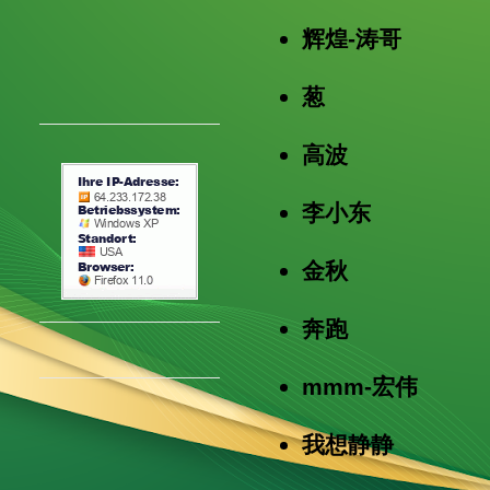
辉煌-涛哥
葱
高波
李小东
金秋
奔跑
mmm-宏伟
我想静静