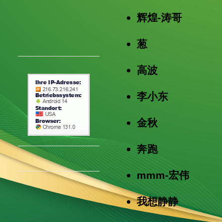
辉煌-涛哥
葱
高波
李小东
金秋
奔跑
mmm-宏伟
我想静静