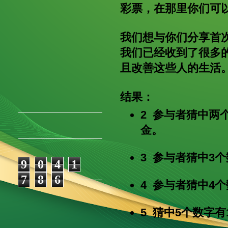
彩票，在那里你们可
我们想与你们分享首
我们已经收到了很多
且改善这些人的生活
结果：
2 参与者猜中两
金。
3 参与者猜中3
9
0
4
1
7
8
6
4 参与者猜中4
5 猜中5个数字有