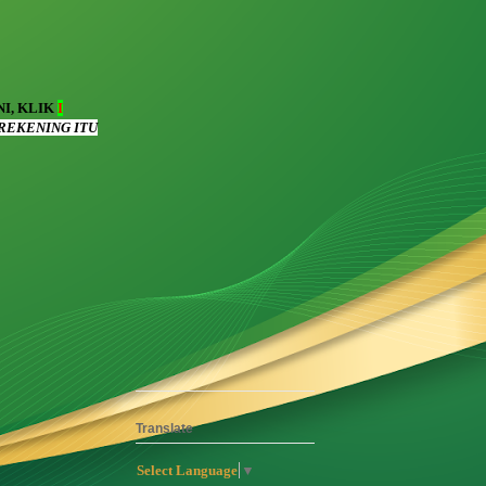
I, KLIK
I
REKENING ITU
Translate
Select Language
▼