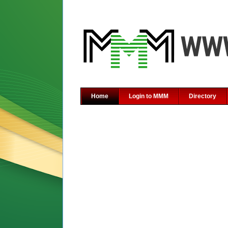
Home
Login to MMM
Directory