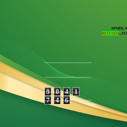
APABILA
REFUSED
...T
9
0
4
1
7
4
6