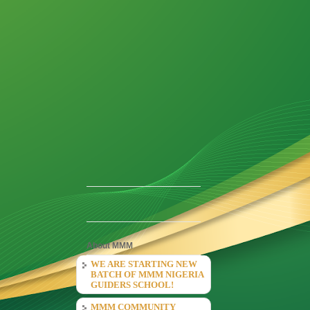
About MMM
WE ARE STARTING NEW
BATCH OF MMM NIGERIA
GUIDERS SCHOOL!
MMM COMMUNITY