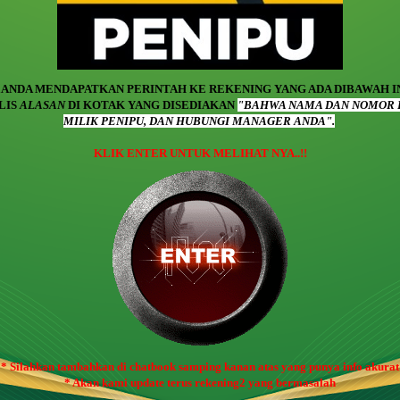
 ANDA MENDAPATKAN PERINTAH KE REKENING YANG ADA DIBAWAH IN
ULIS
ALASAN
DI KOTAK YANG DISEDIAKAN
"BAHWA NAMA DAN NOMOR 
MILIK PENIPU, DAN HUBUNGI MANAGER ANDA".
KLIK ENTER UNTUK MELIHAT NYA..!!
* Silahkan tambahkan di chatbook samping kanan atas yang punya info akurat
* Akan kami update terus rekening2 yang bermasalah