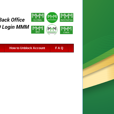
How to Unblock Account
F A Q